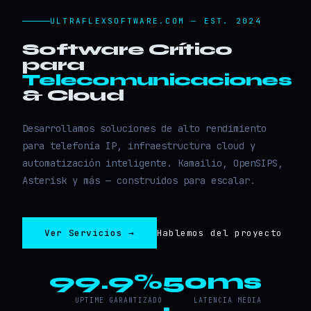
ULTRAFLEXSOFTWARE.COM — EST. 2024
Software Crítico
para
Telecomunicaciones
& Cloud
Desarrollamos soluciones de alto rendimiento
para telefonía IP, infraestructura cloud y
automatización inteligente. Kamailio, OpenSIPS,
Asterisk y más — construidos para escalar.
Ver Servicios →
Hablemos del proyecto
99.9%
50ms
UPTIME GARANTIZADO
LATENCIA MEDIA