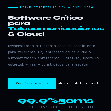
ULTRAFLEXSOFTWARE.COM — EST. 2024
Software Crítico
para
Telecomunicaciones
& Cloud
Desarrollamos soluciones de alto rendimiento
para telefonía IP, infraestructura cloud y
automatización inteligente. Kamailio, OpenSIPS,
Asterisk y más — construidos para escalar.
Ver Servicios →
Hablemos del proyecto
99.9%
50ms
UPTIME GARANTIZADO
LATENCIA MEDIA