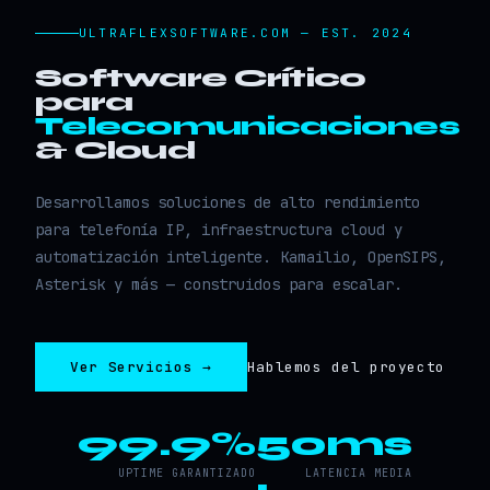
ULTRAFLEXSOFTWARE.COM — EST. 2024
Software Crítico
para
Telecomunicaciones
& Cloud
Desarrollamos soluciones de alto rendimiento
para telefonía IP, infraestructura cloud y
automatización inteligente. Kamailio, OpenSIPS,
Asterisk y más — construidos para escalar.
Ver Servicios →
Hablemos del proyecto
99.9%
50ms
UPTIME GARANTIZADO
LATENCIA MEDIA