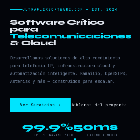
ULTRAFLEXSOFTWARE.COM — EST. 2024
Software Crítico
para
Telecomunicaciones
& Cloud
Desarrollamos soluciones de alto rendimiento
para telefonía IP, infraestructura cloud y
automatización inteligente. Kamailio, OpenSIPS,
Asterisk y más — construidos para escalar.
Ver Servicios →
Hablemos del proyecto
99.9%
50ms
UPTIME GARANTIZADO
LATENCIA MEDIA