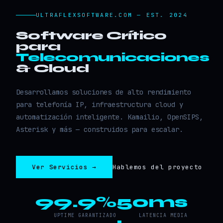
ULTRAFLEXSOFTWARE.COM — EST. 2024
Software Crítico
para
Telecomunicaciones
& Cloud
Desarrollamos soluciones de alto rendimiento
para telefonía IP, infraestructura cloud y
automatización inteligente. Kamailio, OpenSIPS,
Asterisk y más — construidos para escalar.
Ver Servicios →
Hablemos del proyecto
99.9%
50ms
UPTIME GARANTIZADO
LATENCIA MEDIA