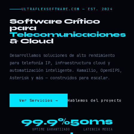
ULTRAFLEXSOFTWARE.COM — EST. 2024
Software Crítico
para
Telecomunicaciones
& Cloud
Desarrollamos soluciones de alto rendimiento
para telefonía IP, infraestructura cloud y
automatización inteligente. Kamailio, OpenSIPS,
Asterisk y más — construidos para escalar.
Ver Servicios →
Hablemos del proyecto
99.9%
50ms
UPTIME GARANTIZADO
LATENCIA MEDIA