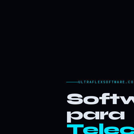
ULTRAFLEXSOFTWARE.CO
Softw
para
Tele