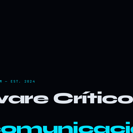
M — EST. 2024
are Crític
comunicaci