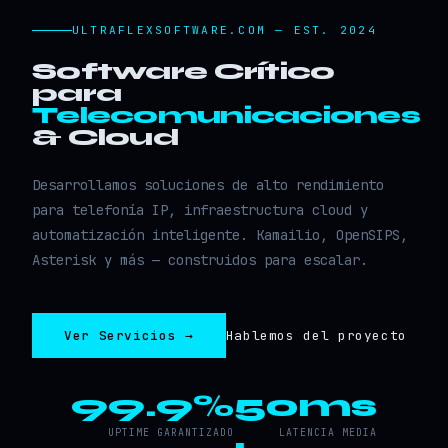
ULTRAFLEXSOFTWARE.COM — EST. 2024
Software Crítico
para
Telecomunicaciones
& Cloud
Desarrollamos soluciones de alto rendimiento
para telefonía IP, infraestructura cloud y
automatización inteligente. Kamailio, OpenSIPS,
Asterisk y más — construidos para escalar.
Ver Servicios →
Hablemos del proyecto
99.9%
50ms
UPTIME GARANTIZADO
LATENCIA MEDIA