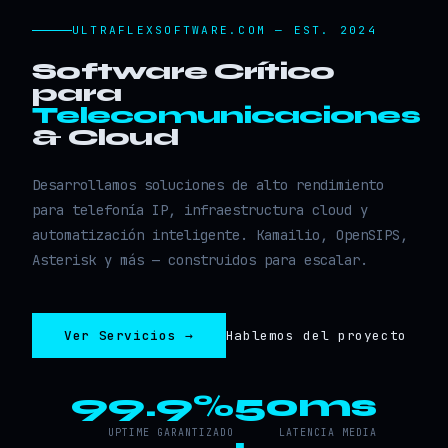
ULTRAFLEXSOFTWARE.COM — EST. 2024
Software Crítico
para
Telecomunicaciones
& Cloud
Desarrollamos soluciones de alto rendimiento
para telefonía IP, infraestructura cloud y
automatización inteligente. Kamailio, OpenSIPS,
Asterisk y más — construidos para escalar.
Ver Servicios →
Hablemos del proyecto
99.9%
50ms
UPTIME GARANTIZADO
LATENCIA MEDIA