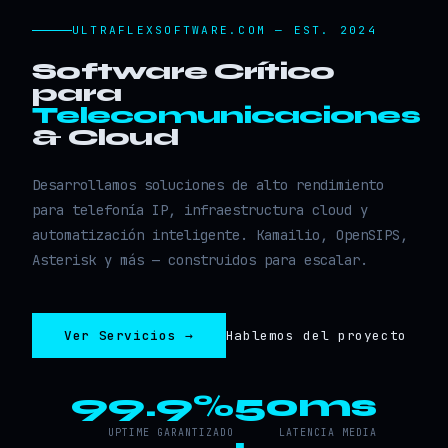
ULTRAFLEXSOFTWARE.COM — EST. 2024
Software Crítico
para
Telecomunicaciones
& Cloud
Desarrollamos soluciones de alto rendimiento
para telefonía IP, infraestructura cloud y
automatización inteligente. Kamailio, OpenSIPS,
Asterisk y más — construidos para escalar.
Ver Servicios →
Hablemos del proyecto
99.9%
50ms
UPTIME GARANTIZADO
LATENCIA MEDIA