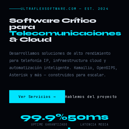
ULTRAFLEXSOFTWARE.COM — EST. 2024
Software Crítico
para
Telecomunicaciones
& Cloud
Desarrollamos soluciones de alto rendimiento
para telefonía IP, infraestructura cloud y
automatización inteligente. Kamailio, OpenSIPS,
Asterisk y más — construidos para escalar.
Ver Servicios →
Hablemos del proyecto
99.9%
50ms
UPTIME GARANTIZADO
LATENCIA MEDIA