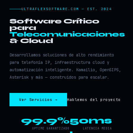
ULTRAFLEXSOFTWARE.COM — EST. 2024
Software Crítico
para
Telecomunicaciones
& Cloud
Desarrollamos soluciones de alto rendimiento
para telefonía IP, infraestructura cloud y
automatización inteligente. Kamailio, OpenSIPS,
Asterisk y más — construidos para escalar.
Ver Servicios →
Hablemos del proyecto
99.9%
50ms
UPTIME GARANTIZADO
LATENCIA MEDIA