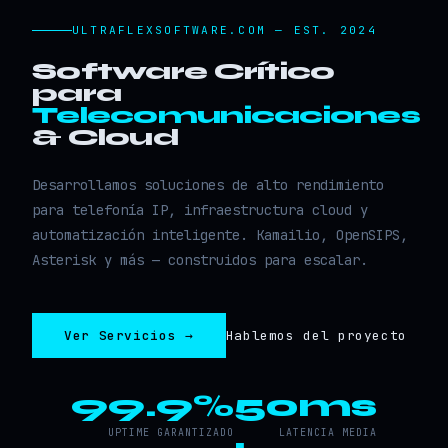
ULTRAFLEXSOFTWARE.COM — EST. 2024
Software Crítico
para
Telecomunicaciones
& Cloud
Desarrollamos soluciones de alto rendimiento
para telefonía IP, infraestructura cloud y
automatización inteligente. Kamailio, OpenSIPS,
Asterisk y más — construidos para escalar.
Ver Servicios →
Hablemos del proyecto
99.9%
50ms
UPTIME GARANTIZADO
LATENCIA MEDIA