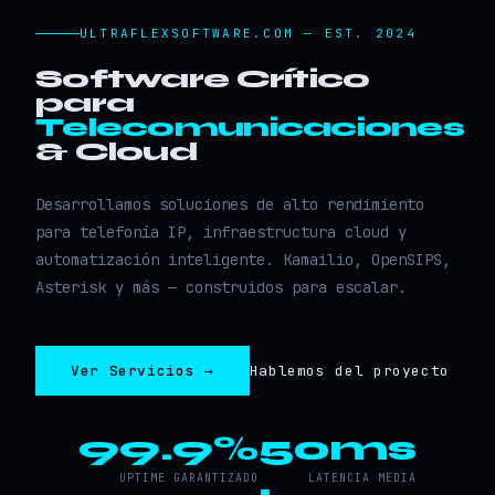
ULTRAFLEXSOFTWARE.COM — EST. 2024
Software Crítico
para
Telecomunicaciones
& Cloud
Desarrollamos soluciones de alto rendimiento
para telefonía IP, infraestructura cloud y
automatización inteligente. Kamailio, OpenSIPS,
Asterisk y más — construidos para escalar.
Ver Servicios →
Hablemos del proyecto
99.9%
50ms
UPTIME GARANTIZADO
LATENCIA MEDIA