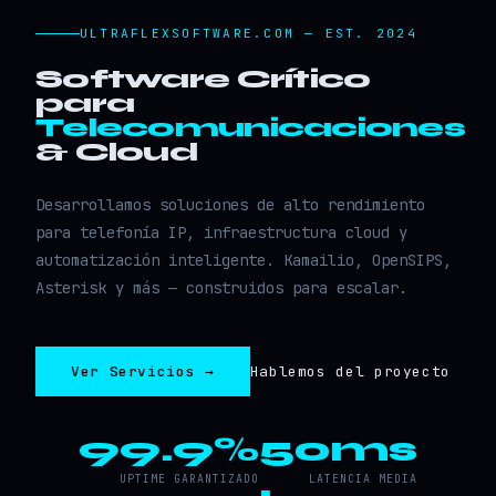
ULTRAFLEXSOFTWARE.COM — EST. 2024
Software Crítico
para
Telecomunicaciones
& Cloud
Desarrollamos soluciones de alto rendimiento
para telefonía IP, infraestructura cloud y
automatización inteligente. Kamailio, OpenSIPS,
Asterisk y más — construidos para escalar.
Ver Servicios →
Hablemos del proyecto
99.9%
50ms
UPTIME GARANTIZADO
LATENCIA MEDIA