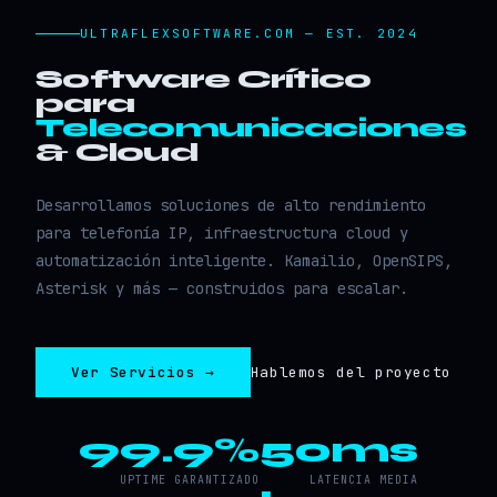
ULTRAFLEXSOFTWARE.COM — EST. 2024
Software Crítico
para
Telecomunicaciones
& Cloud
Desarrollamos soluciones de alto rendimiento
para telefonía IP, infraestructura cloud y
automatización inteligente. Kamailio, OpenSIPS,
Asterisk y más — construidos para escalar.
Ver Servicios →
Hablemos del proyecto
99.9%
50ms
UPTIME GARANTIZADO
LATENCIA MEDIA