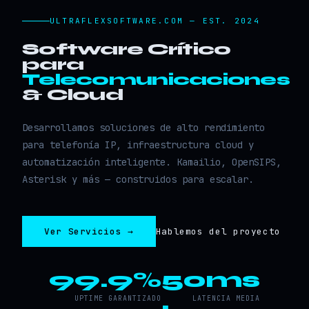
ULTRAFLEXSOFTWARE.COM — EST. 2024
Software Crítico
para
Telecomunicaciones
& Cloud
Desarrollamos soluciones de alto rendimiento
para telefonía IP, infraestructura cloud y
automatización inteligente. Kamailio, OpenSIPS,
Asterisk y más — construidos para escalar.
Ver Servicios →
Hablemos del proyecto
99.9%
50ms
UPTIME GARANTIZADO
LATENCIA MEDIA