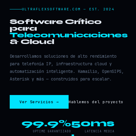
ULTRAFLEXSOFTWARE.COM — EST. 2024
Software Crítico
para
Telecomunicaciones
& Cloud
Desarrollamos soluciones de alto rendimiento
para telefonía IP, infraestructura cloud y
automatización inteligente. Kamailio, OpenSIPS,
Asterisk y más — construidos para escalar.
Ver Servicios →
Hablemos del proyecto
99.9%
50ms
UPTIME GARANTIZADO
LATENCIA MEDIA