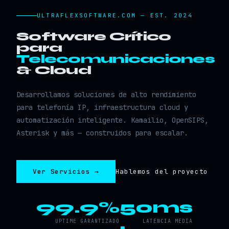
ULTRAFLEXSOFTWARE.COM — EST. 2024
Software Crítico
para
Telecomunicaciones
& Cloud
Desarrollamos soluciones de alto rendimiento
para telefonía IP, infraestructura cloud y
automatización inteligente. Kamailio, OpenSIPS,
Asterisk y más — construidos para escalar.
Ver Servicios →
Hablemos del proyecto
99.9%
50ms
UPTIME GARANTIZADO
LATENCIA MEDIA