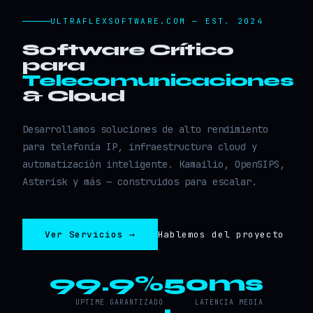
ULTRAFLEXSOFTWARE.COM — EST. 2024
Software Crítico
para
Telecomunicaciones
& Cloud
Desarrollamos soluciones de alto rendimiento
para telefonía IP, infraestructura cloud y
automatización inteligente. Kamailio, OpenSIPS,
Asterisk y más — construidos para escalar.
Ver Servicios →
Hablemos del proyecto
99.9%
50ms
UPTIME GARANTIZADO
LATENCIA MEDIA