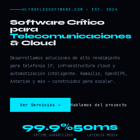
ULTRAFLEXSOFTWARE.COM — EST. 2024
Software Crítico
para
Telecomunicaciones
& Cloud
Desarrollamos soluciones de alto rendimiento
para telefonía IP, infraestructura cloud y
automatización inteligente. Kamailio, OpenSIPS,
Asterisk y más — construidos para escalar.
Ver Servicios →
Hablemos del proyecto
99.9%
50ms
UPTIME GARANTIZADO
LATENCIA MEDIA