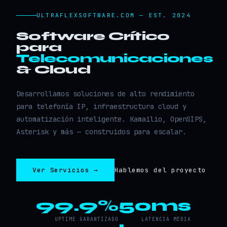
ULTRAFLEXSOFTWARE.COM — EST. 2024
Software Crítico
para
Telecomunicaciones
& Cloud
Desarrollamos soluciones de alto rendimiento
para telefonía IP, infraestructura cloud y
automatización inteligente. Kamailio, OpenSIPS,
Asterisk y más — construidos para escalar.
Ver Servicios →
Hablemos del proyecto
99.9%
50ms
UPTIME GARANTIZADO
LATENCIA MEDIA