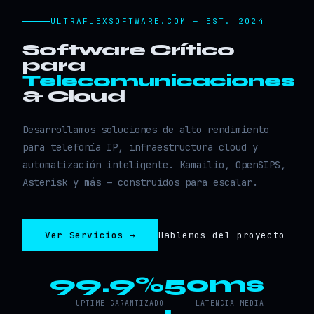
ULTRAFLEXSOFTWARE.COM — EST. 2024
Software Crítico
para
Telecomunicaciones
& Cloud
Desarrollamos soluciones de alto rendimiento
para telefonía IP, infraestructura cloud y
automatización inteligente. Kamailio, OpenSIPS,
Asterisk y más — construidos para escalar.
Ver Servicios →
Hablemos del proyecto
99.9%
50ms
UPTIME GARANTIZADO
LATENCIA MEDIA