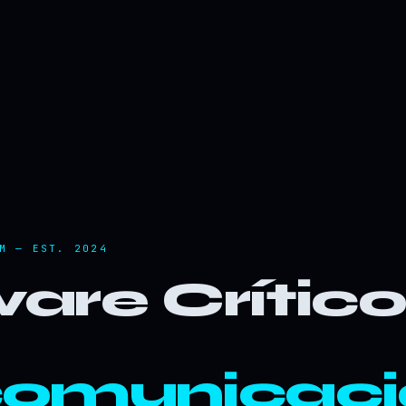
M — EST. 2024
are Crític
comunicaci