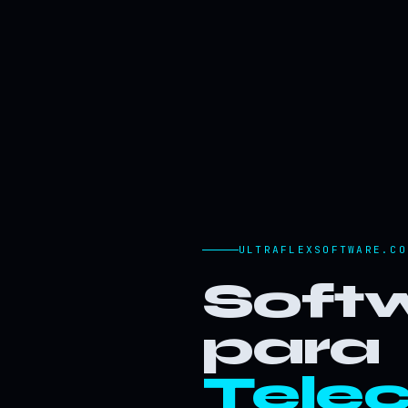
ULTRAFLEXSOFTWARE.CO
Softw
para
Tele