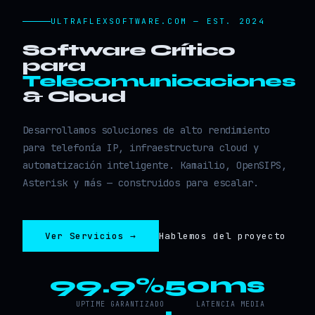
ULTRAFLEXSOFTWARE.COM — EST. 2024
Software Crítico
para
Telecomunicaciones
& Cloud
Desarrollamos soluciones de alto rendimiento
para telefonía IP, infraestructura cloud y
automatización inteligente. Kamailio, OpenSIPS,
Asterisk y más — construidos para escalar.
Ver Servicios →
Hablemos del proyecto
99.9%
50ms
UPTIME GARANTIZADO
LATENCIA MEDIA