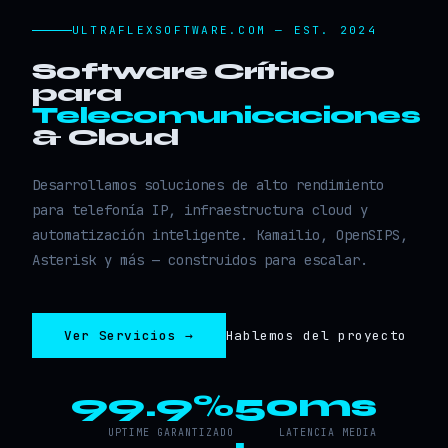
ULTRAFLEXSOFTWARE.COM — EST. 2024
Software Crítico
para
Telecomunicaciones
& Cloud
Desarrollamos soluciones de alto rendimiento
para telefonía IP, infraestructura cloud y
automatización inteligente. Kamailio, OpenSIPS,
Asterisk y más — construidos para escalar.
Ver Servicios →
Hablemos del proyecto
99.9%
50ms
UPTIME GARANTIZADO
LATENCIA MEDIA