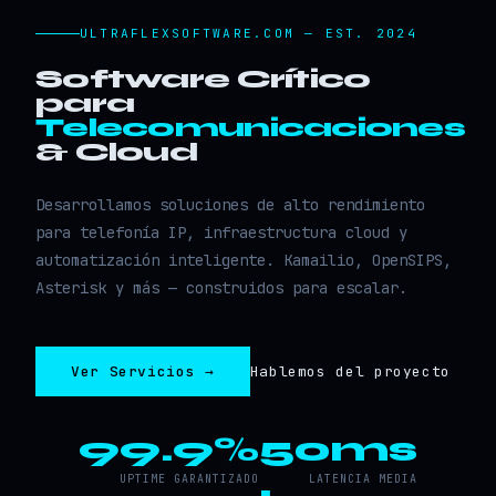
ULTRAFLEXSOFTWARE.COM — EST. 2024
Software Crítico
para
Telecomunicaciones
& Cloud
Desarrollamos soluciones de alto rendimiento
para telefonía IP, infraestructura cloud y
automatización inteligente. Kamailio, OpenSIPS,
Asterisk y más — construidos para escalar.
Ver Servicios →
Hablemos del proyecto
99.9%
50ms
UPTIME GARANTIZADO
LATENCIA MEDIA