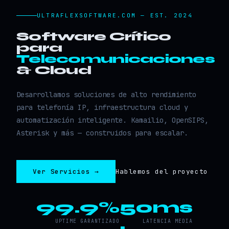
ULTRAFLEXSOFTWARE.COM — EST. 2024
Software Crítico
para
Telecomunicaciones
& Cloud
Desarrollamos soluciones de alto rendimiento
para telefonía IP, infraestructura cloud y
automatización inteligente. Kamailio, OpenSIPS,
Asterisk y más — construidos para escalar.
Ver Servicios →
Hablemos del proyecto
99.9%
50ms
UPTIME GARANTIZADO
LATENCIA MEDIA