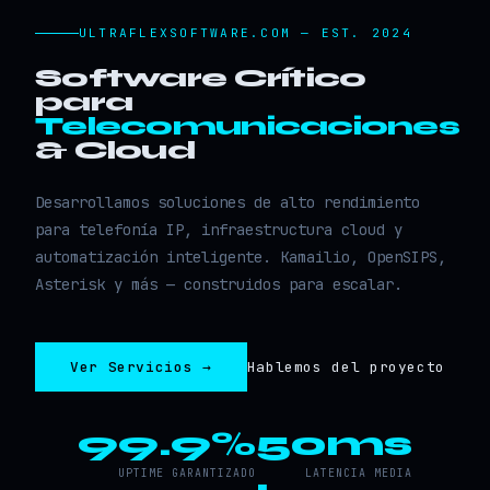
ULTRAFLEXSOFTWARE.COM — EST. 2024
Software Crítico
para
Telecomunicaciones
& Cloud
Desarrollamos soluciones de alto rendimiento
para telefonía IP, infraestructura cloud y
automatización inteligente. Kamailio, OpenSIPS,
Asterisk y más — construidos para escalar.
Ver Servicios →
Hablemos del proyecto
99.9%
50ms
UPTIME GARANTIZADO
LATENCIA MEDIA