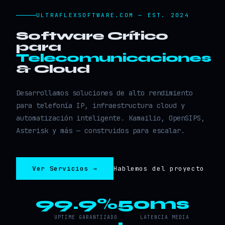
ULTRAFLEXSOFTWARE.COM — EST. 2024
Software Crítico
para
Telecomunicaciones
& Cloud
Desarrollamos soluciones de alto rendimiento
para telefonía IP, infraestructura cloud y
automatización inteligente. Kamailio, OpenSIPS,
Asterisk y más — construidos para escalar.
Ver Servicios →
Hablemos del proyecto
99.9%
50ms
UPTIME GARANTIZADO
LATENCIA MEDIA