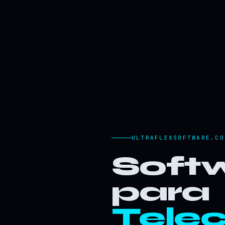
ULTRAFLEXSOFTWARE.CO
Softw
para
Tele