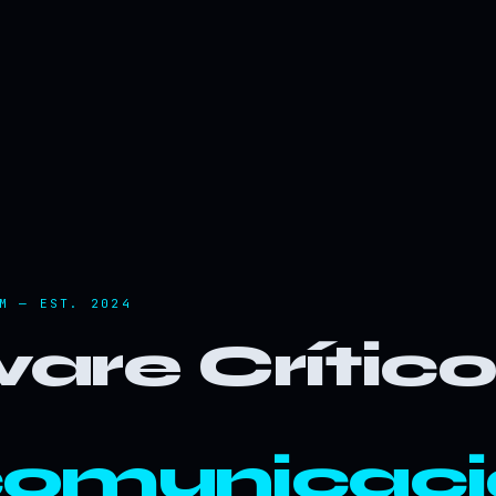
M — EST. 2024
are Crític
comunicaci