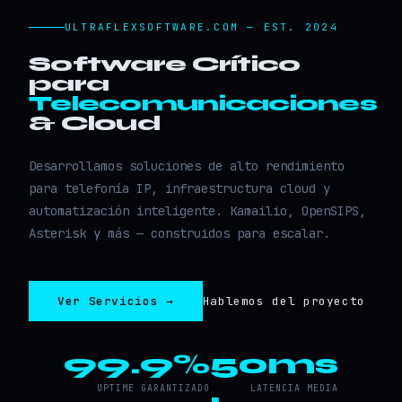
ULTRAFLEXSOFTWARE.COM — EST. 2024
Software Crítico
para
Telecomunicaciones
& Cloud
Desarrollamos soluciones de alto rendimiento
para telefonía IP, infraestructura cloud y
automatización inteligente. Kamailio, OpenSIPS,
Asterisk y más — construidos para escalar.
Ver Servicios →
Hablemos del proyecto
99.9%
50ms
UPTIME GARANTIZADO
LATENCIA MEDIA