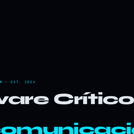
M — EST. 2024
are Crític
comunicaci