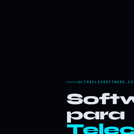
ULTRAFLEXSOFTWARE.CO
Softw
para
Tele