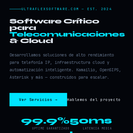
ULTRAFLEXSOFTWARE.COM — EST. 2024
Software Crítico
para
Telecomunicaciones
& Cloud
Desarrollamos soluciones de alto rendimiento
para telefonía IP, infraestructura cloud y
automatización inteligente. Kamailio, OpenSIPS,
Asterisk y más — construidos para escalar.
Ver Servicios →
Hablemos del proyecto
99.9%
50ms
UPTIME GARANTIZADO
LATENCIA MEDIA