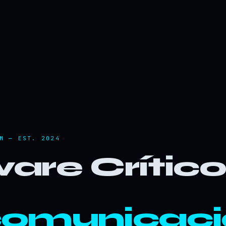
M — EST. 2024
are Crític
comunicaci