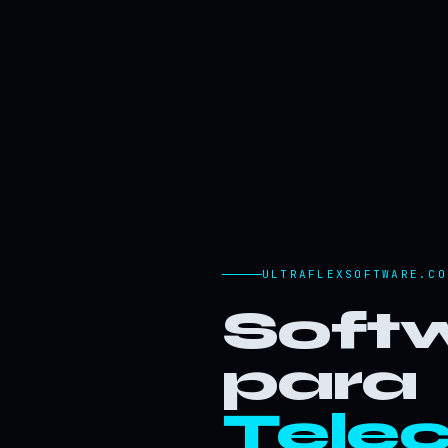
ULTRAFLEXSOFTWARE.CO
Softw
para
Tele