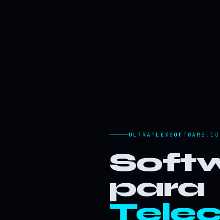
ULTRAFLEXSOFTWARE.CO
Softw
para
Tele