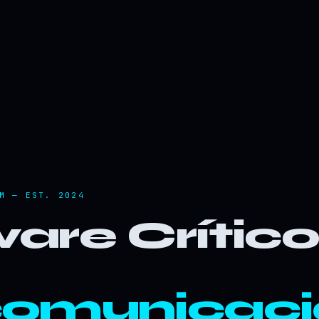
M — EST. 2024
are Crític
comunicaci