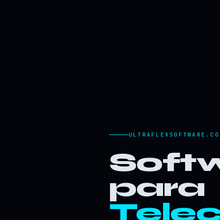
ULTRAFLEXSOFTWARE.CO
Softw
para
Tele