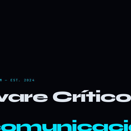
M — EST. 2024
are Crític
comunicaci