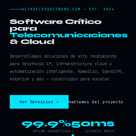
ULTRAFLEXSOFTWARE.COM — EST. 2024
Software Crítico
para
Telecomunicaciones
& Cloud
Desarrollamos soluciones de alto rendimiento
para telefonía IP, infraestructura cloud y
automatización inteligente. Kamailio, OpenSIPS,
Asterisk y más — construidos para escalar.
Ver Servicios →
Hablemos del proyecto
99.9%
50ms
UPTIME GARANTIZADO
LATENCIA MEDIA