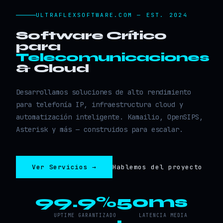
ULTRAFLEXSOFTWARE.COM — EST. 2024
Software Crítico
para
Telecomunicaciones
& Cloud
Desarrollamos soluciones de alto rendimiento
para telefonía IP, infraestructura cloud y
automatización inteligente. Kamailio, OpenSIPS,
Asterisk y más — construidos para escalar.
Ver Servicios →
Hablemos del proyecto
99.9%
50ms
UPTIME GARANTIZADO
LATENCIA MEDIA