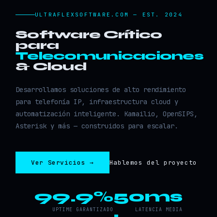
ULTRAFLEXSOFTWARE.COM — EST. 2024
Software Crítico
para
Telecomunicaciones
& Cloud
Desarrollamos soluciones de alto rendimiento
para telefonía IP, infraestructura cloud y
automatización inteligente. Kamailio, OpenSIPS,
Asterisk y más — construidos para escalar.
Ver Servicios →
Hablemos del proyecto
99.9%
50ms
UPTIME GARANTIZADO
LATENCIA MEDIA