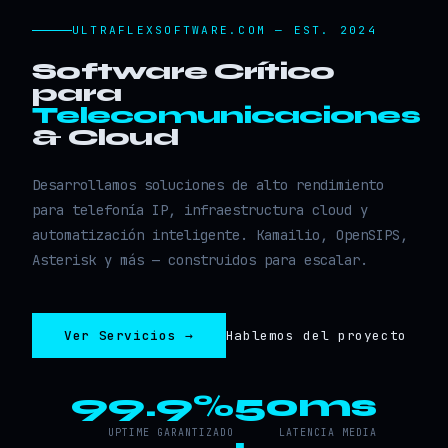
ULTRAFLEXSOFTWARE.COM — EST. 2024
Software Crítico
para
Telecomunicaciones
& Cloud
Desarrollamos soluciones de alto rendimiento
para telefonía IP, infraestructura cloud y
automatización inteligente. Kamailio, OpenSIPS,
Asterisk y más — construidos para escalar.
Ver Servicios →
Hablemos del proyecto
99.9%
50ms
UPTIME GARANTIZADO
LATENCIA MEDIA