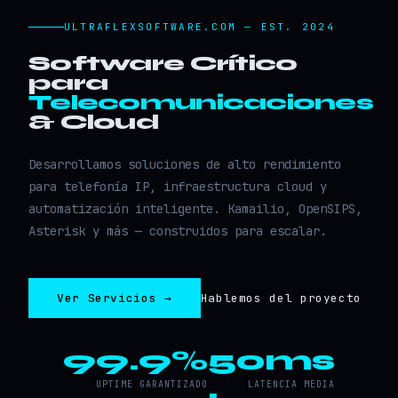
ULTRAFLEXSOFTWARE.COM — EST. 2024
Software Crítico
para
Telecomunicaciones
& Cloud
Desarrollamos soluciones de alto rendimiento
para telefonía IP, infraestructura cloud y
automatización inteligente. Kamailio, OpenSIPS,
Asterisk y más — construidos para escalar.
Ver Servicios →
Hablemos del proyecto
99.9%
50ms
UPTIME GARANTIZADO
LATENCIA MEDIA