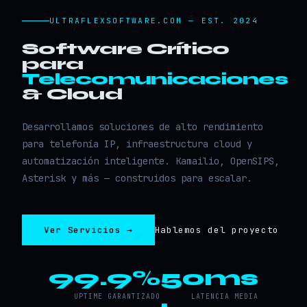
ULTRAFLEXSOFTWARE.COM — EST. 2024
Software Crítico
para
Telecomunicaciones
& Cloud
Desarrollamos soluciones de alto rendimiento
para telefonía IP, infraestructura cloud y
automatización inteligente. Kamailio, OpenSIPS,
Asterisk y más — construidos para escalar.
Ver Servicios →
Hablemos del proyecto
99.9%
50ms
UPTIME GARANTIZADO
LATENCIA MEDIA