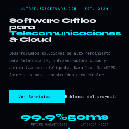
ULTRAFLEXSOFTWARE.COM — EST. 2024
Software Crítico
para
Telecomunicaciones
& Cloud
Desarrollamos soluciones de alto rendimiento
para telefonía IP, infraestructura cloud y
automatización inteligente. Kamailio, OpenSIPS,
Asterisk y más — construidos para escalar.
Ver Servicios →
Hablemos del proyecto
99.9%
50ms
UPTIME GARANTIZADO
LATENCIA MEDIA