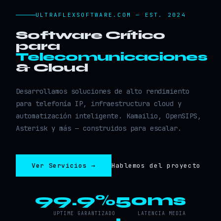
ULTRAFLEXSOFTWARE.COM — EST. 2024
Software Crítico
para
Telecomunicaciones
& Cloud
Desarrollamos soluciones de alto rendimiento
para telefonía IP, infraestructura cloud y
automatización inteligente. Kamailio, OpenSIPS,
Asterisk y más — construidos para escalar.
Ver Servicios →
Hablemos del proyecto
99.9%
50ms
UPTIME GARANTIZADO
LATENCIA MEDIA