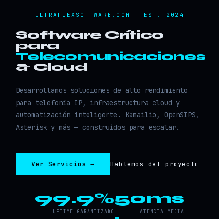
ULTRAFLEXSOFTWARE.COM — EST. 2024
Software Crítico
para
Telecomunicaciones
& Cloud
Desarrollamos soluciones de alto rendimiento
para telefonía IP, infraestructura cloud y
automatización inteligente. Kamailio, OpenSIPS,
Asterisk y más — construidos para escalar.
Ver Servicios →
Hablemos del proyecto
99.9%
50ms
UPTIME GARANTIZADO
LATENCIA MEDIA