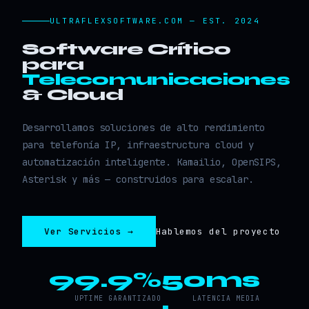
ULTRAFLEXSOFTWARE.COM — EST. 2024
Software Crítico
para
Telecomunicaciones
& Cloud
Desarrollamos soluciones de alto rendimiento
para telefonía IP, infraestructura cloud y
automatización inteligente. Kamailio, OpenSIPS,
Asterisk y más — construidos para escalar.
Ver Servicios →
Hablemos del proyecto
99.9%
50ms
UPTIME GARANTIZADO
LATENCIA MEDIA