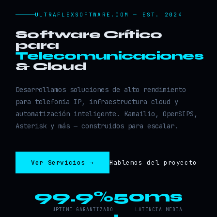
ULTRAFLEXSOFTWARE.COM — EST. 2024
Software Crítico
para
Telecomunicaciones
& Cloud
Desarrollamos soluciones de alto rendimiento
para telefonía IP, infraestructura cloud y
automatización inteligente. Kamailio, OpenSIPS,
Asterisk y más — construidos para escalar.
Ver Servicios →
Hablemos del proyecto
99.9%
50ms
UPTIME GARANTIZADO
LATENCIA MEDIA