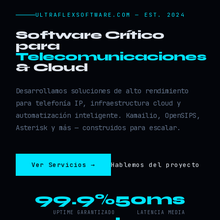
ULTRAFLEXSOFTWARE.COM — EST. 2024
Software Crítico
para
Telecomunicaciones
& Cloud
Desarrollamos soluciones de alto rendimiento
para telefonía IP, infraestructura cloud y
automatización inteligente. Kamailio, OpenSIPS,
Asterisk y más — construidos para escalar.
Ver Servicios →
Hablemos del proyecto
99.9%
50ms
UPTIME GARANTIZADO
LATENCIA MEDIA