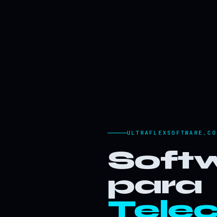
ULTRAFLEXSOFTWARE.CO
Softw
para
Tele