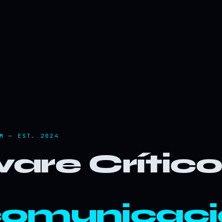
M — EST. 2024
are Crític
comunicaci